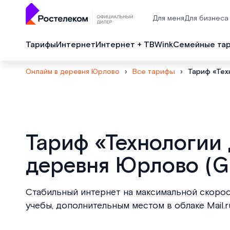
Для меня
Для бизнеса
Тарифы
Интернет
Интернет + ТВ
Wink
Семейные та
Онлайм в деревня Юрлово
›
Все тарифы
›
Тариф «Тех
Тариф «Технологии
деревня Юрлово (
Стабильный интернет на максимальной скорос
учебы, дополнительным местом в облаке Mail