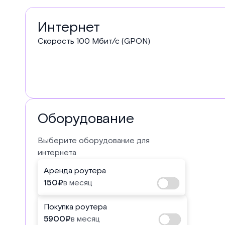
Услуги
Интернет
в
Скорость
100
Мбит/с (GPON)
тарифе
Оборудование
Выберите оборудование для
интернета
Аренда роутера
150
₽
в месяц
Покупка роутера
5900
₽
в месяц