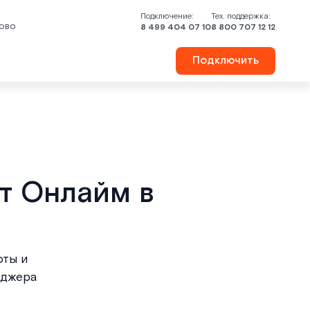
Подключение:
Тех. поддержка:
ово
8 499 404 07 10
8 800 707 12 12
Подключить
т Онлайм в
оты и
еджера