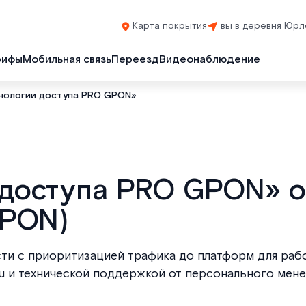
Карта покрытия
вы в деревня Юрл
рифы
Мобильная связь
Переезд
Видеонаблюдение
нологии доступа PRO GPON»
 доступа PRO GPON» о
GPON)
ти с приоритизацией трафика до платформ для раб
.ru и технической поддержкой от персонального мен