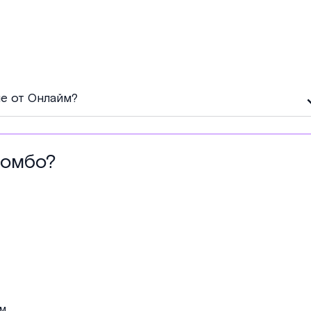
е от Онлайм?
комбо?
ам