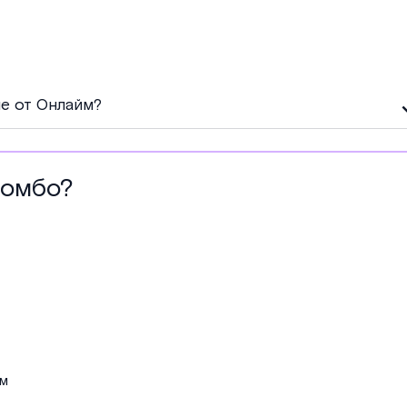
е от Онлайм?
комбо?
ам