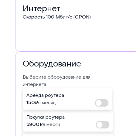
Услуги
Интернет
в
Скорость
100
Мбит/с (GPON)
тарифе
Оборудование
Выберите оборудование для
интернета
Аренда роутера
150
₽
в месяц
Покупка роутера
5900
₽
в месяц