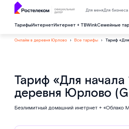
Для меня
Для бизнеса
Тарифы
Интернет
Интернет + ТВ
Wink
Семейные та
Онлайм в деревня Юрлово
›
Все тарифы
›
Тариф «Для
Тариф «Для начала
деревня Юрлово (
Безлимитный домашний инетрнет + «Облако Mai